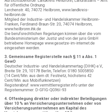
Aufsichtsbehörde: Landkreis Heilbronn, Landratsamt – Amt
für öffentliche Ordnung
Lerchenstr. 40, 74072 Heilbronn, www.landkreis-
heilbronn.de
Mitglied der Industrie- und Handelskammer Heilbronn-
Franken, Ferdinand-Braun-Str. 20, 74074 Heilbronn,
www.heilbronn.ihk.de
Die berufsrechtlichen Regelungen können über die vom
Bundesministerium der Justiz und von der juris GmbH
betriebene Homepage www.gesetze-im-internet.de
eingesehen werden.
3. Gemeinsame Registerstelle nach § 11 a Abs. 1
GewO
Deutscher Industrie- und Handelskammertag (DIHK) e.V.,
Breite Str. 29, 10178 Berlin, Telefon: 0180 5005850
(14 Cent/Min. aus dem dt. Festnetz, höchstens 42
Cent/Min. aus Mobilfunknetzen)
Registerabruf: www.vermittlerregister.info unter der
Registernummer: D-GFIG-QG96I-93
4. Offenlegung direkter oder indirekter Beteiligungen
über 10 % an Versicherungsunternehmen oder von
Versicherungsunternehmen am Kapital des