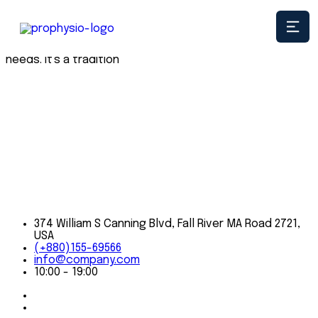
When we go to the office every day, we carry on a time-
honored tradition of getting to know our clients on a
first-name basis, and personally meeting their insurance
needs. It's a tradition
374 William S Canning Blvd, Fall River MA Road 2721,
USA
(+880)155-69566
info@company.com
10:00 - 19:00